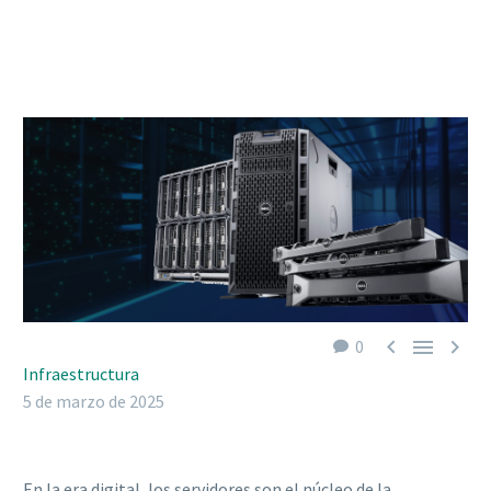



0
Infraestructura
5 de marzo de 2025
En la era digital, los servidores son el núcleo de la