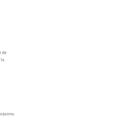
n de
 la
l máximo