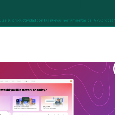
lse su productividad con las nuevas herramientas de IA y Acrobat 