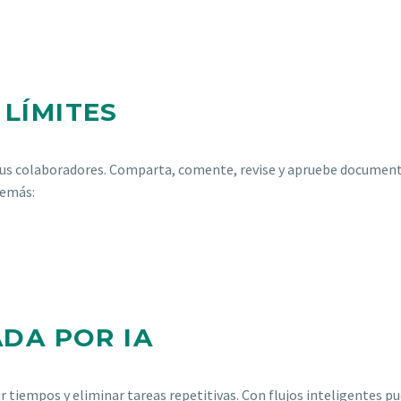
 LÍMITES
 sus colaboradores. Comparta, comente, revise y apruebe documen
demás:
ADA POR IA
cir tiempos y eliminar tareas repetitivas. Con flujos inteligentes p